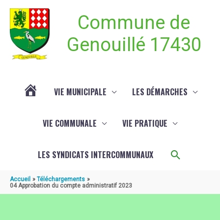
Aller au contenu
Aller au pied de page
Commune de
Genouillé 17430
VIE MUNICIPALE
LES DÉMARCHES
ACTUALITÉ
VIE COMMUNALE
VIE PRATIQUE
DE
Recherch
LES SYNDICATS INTERCOMMUNAUX
GENOUILLÉ
Accueil
Téléchargements
04 Approbation du compte administratif 2023