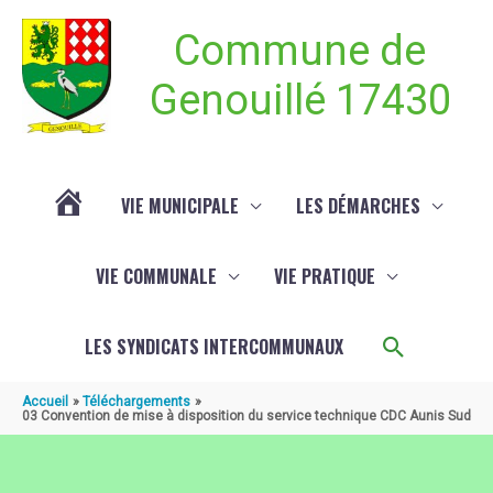
Aller au contenu
Aller au pied de page
Commune de
Genouillé 17430
VIE MUNICIPALE
LES DÉMARCHES
ACTUALITÉ
VIE COMMUNALE
VIE PRATIQUE
DE
Recherch
LES SYNDICATS INTERCOMMUNAUX
GENOUILLÉ
Accueil
Téléchargements
03 Convention de mise à disposition du service technique CDC Aunis Sud