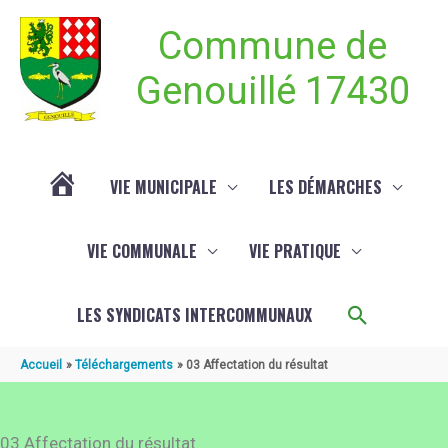
Aller au contenu
Aller au pied de page
Commune de
Genouillé 17430
VIE MUNICIPALE
LES DÉMARCHES
ACTUALITÉ
VIE COMMUNALE
VIE PRATIQUE
DE
Recherch
LES SYNDICATS INTERCOMMUNAUX
GENOUILLÉ
Accueil
Téléchargements
03 Affectation du résultat
03 Affectation du résultat