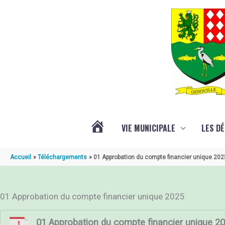
Aller au contenu
Aller au pied de page
VIE MUNICIPALE
LES D
ACTUALITÉ
Accueil
Téléchargements
01 Approbation du compte financier unique 202
DE
01 Approbation du compte financier unique 2025
GENOUILLÉ
01 Approbation du compte financier unique 2