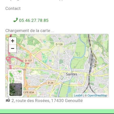
Contact
05.46.27.78.85
Chargement de la carte ...
+
−
Leaflet
| ©
OpenStreetMap
Localisation :
2, route des Rosées, 17430 Genouillé