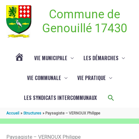
Aller au contenu
Aller au pied de page
Commune de
Genouillé 17430
VIE MUNICIPALE
LES DÉMARCHES
ACTUALITÉ
VIE COMMUNALE
VIE PRATIQUE
DE
Recherch
LES SYNDICATS INTERCOMMUNAUX
GENOUILLÉ
Accueil
Structures
Paysagiste – VERNOUX Philippe
Paysagiste – VERNOUX Philippe