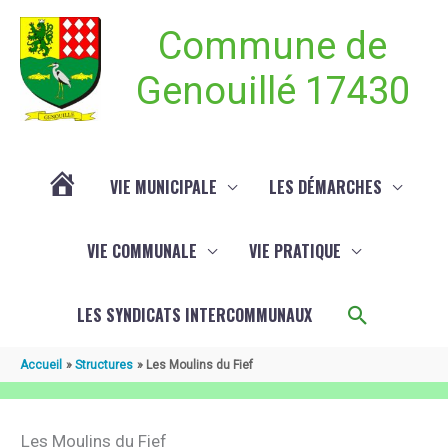
Aller au contenu
Aller au pied de page
Commune de
Genouillé 17430
VIE MUNICIPALE
LES DÉMARCHES
ACTUALITÉ
VIE COMMUNALE
VIE PRATIQUE
DE
Recherch
LES SYNDICATS INTERCOMMUNAUX
GENOUILLÉ
Accueil
Structures
Les Moulins du Fief
Les Moulins du Fief