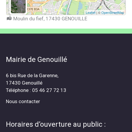
Leaflet
| ©
OpenStreetMap
Localisation :
Moulin du fief, 17430 GENOUILLE
Mairie de Genouillé
6 bis Rue de la Garenne,
17430 Genouillé
Téléphone : 05 46 27 72 13
Nous contacter
Horaires d’ouverture au public :