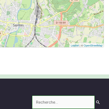
Leaflet
| ©
OpenStreetMap
Rechercher :