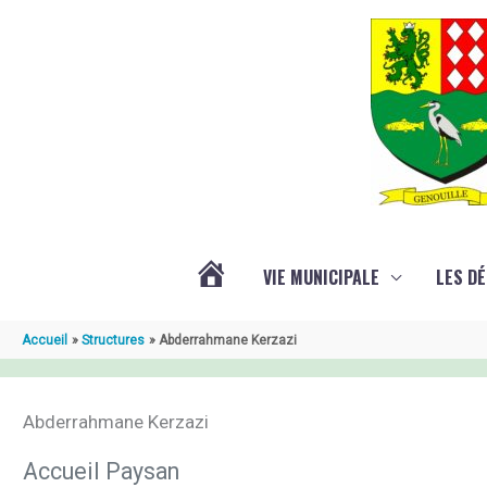
Aller au contenu
Aller au pied de page
VIE MUNICIPALE
LES D
ACTUALITÉ
Accueil
Structures
Abderrahmane Kerzazi
DE
Abderrahmane Kerzazi
GENOUILLÉ
Accueil Paysan