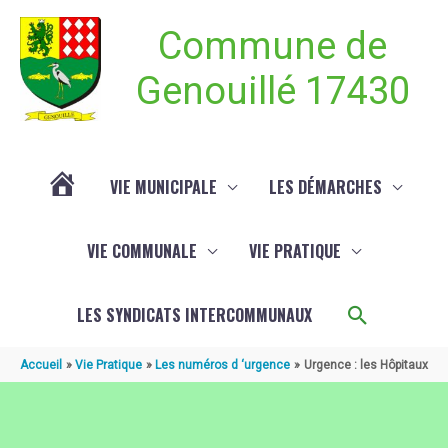
Aller au contenu
Aller au pied de page
Commune de
Genouillé 17430
VIE MUNICIPALE
LES DÉMARCHES
ACTUALITÉ
VIE COMMUNALE
VIE PRATIQUE
DE
Recherch
LES SYNDICATS INTERCOMMUNAUX
GENOUILLÉ
Accueil
Vie Pratique
Les numéros d ‘urgence
Urgence : les Hôpitaux