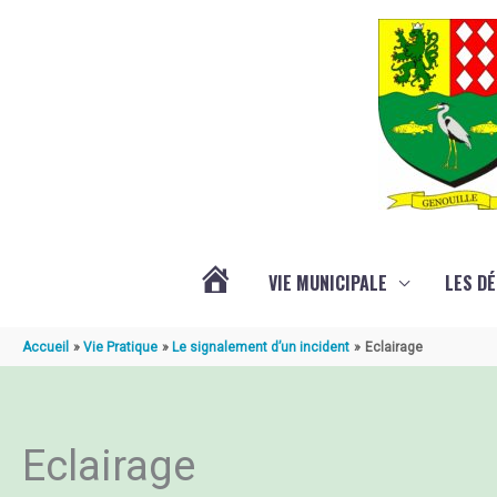
Aller au contenu
Aller au pied de page
VIE MUNICIPALE
LES D
ACTUALITÉ
Accueil
Vie Pratique
Le signalement d’un incident
Eclairage
DE
Eclairage
GENOUILLÉ