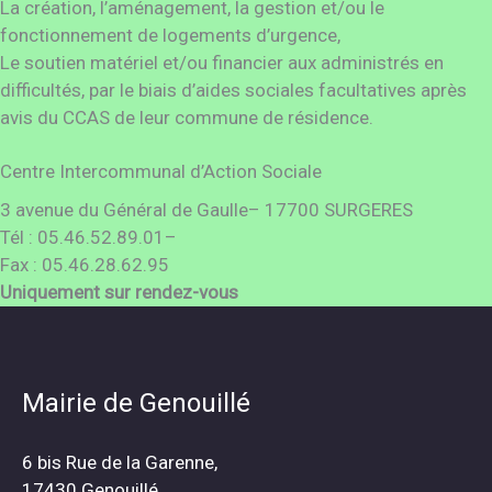
La création, l’aménagement, la gestion et/ou le
fonctionnement de logements d’urgence,
Le soutien matériel et/ou financier aux administrés en
difficultés, par le biais d’aides sociales facultatives après
avis du CCAS de leur commune de résidence.
Centre Intercommunal d’Action Sociale
3 avenue du Général de Gaulle– 17700 SURGERES
Tél : 05.46.52.89.01–
Fax : 05.46.28.62.95
Uniquement sur rendez-vous
Mairie de Genouillé
6 bis Rue de la Garenne,
17430 Genouillé