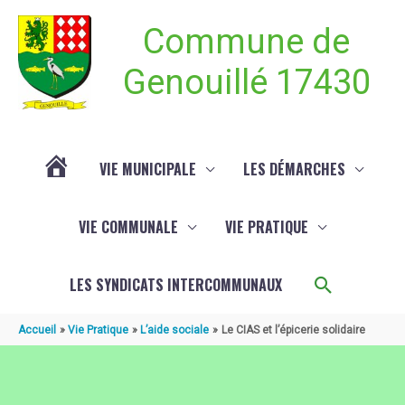
Aller au contenu
Aller au pied de page
Commune de
Genouillé 17430
VIE MUNICIPALE
LES DÉMARCHES
ACTUALITÉ
VIE COMMUNALE
VIE PRATIQUE
DE
Recherch
LES SYNDICATS INTERCOMMUNAUX
GENOUILLÉ
Accueil
Vie Pratique
L’aide sociale
Le CIAS et l’épicerie solidaire