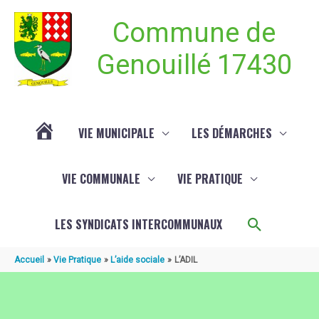
Aller au contenu
Aller au pied de page
Commune de
Genouillé 17430
VIE MUNICIPALE
LES DÉMARCHES
ACTUALITÉ
VIE COMMUNALE
VIE PRATIQUE
DE
Recherch
LES SYNDICATS INTERCOMMUNAUX
GENOUILLÉ
Accueil
Vie Pratique
L’aide sociale
L’ADIL