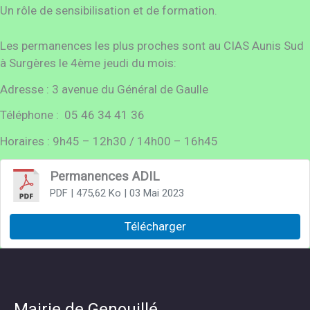
Un rôle de sensibilisation et de formation.
Les permanences les plus proches sont au CIAS Aunis Sud
à Surgères le 4ème jeudi du mois:
Adresse : 3 avenue du Général de Gaulle
Téléphone : 05 46 34 41 36
Horaires : 9h45 – 12h30 / 14h00 – 16h45
Permanences ADIL
PDF
| 475,62 Ko
| 03 Mai 2023
Télécharger
Mairie de Genouillé