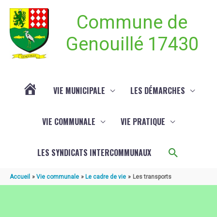
Aller au contenu
Aller au pied de page
Commune de
Genouillé 17430
VIE MUNICIPALE
LES DÉMARCHES
ACTUALITÉ
VIE COMMUNALE
VIE PRATIQUE
DE
Recherch
LES SYNDICATS INTERCOMMUNAUX
GENOUILLÉ
Accueil
Vie communale
Le cadre de vie
Les transports