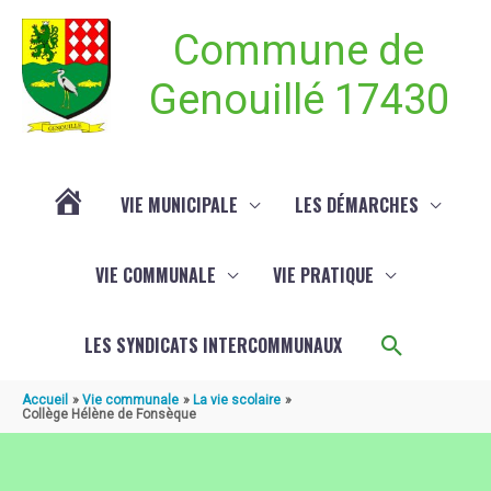
Aller au contenu
Aller au pied de page
Commune de
Genouillé 17430
VIE MUNICIPALE
LES DÉMARCHES
ACTUALITÉ
VIE COMMUNALE
VIE PRATIQUE
DE
Recherch
LES SYNDICATS INTERCOMMUNAUX
GENOUILLÉ
Accueil
Vie communale
La vie scolaire
Collège Hélène de Fonsèque