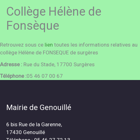
Collège Hélène de
Fonsèque
Retrouvez sous ce
lien
toutes les informations relatives au
collège Hélène de FONSEQUE de surgères
Adresse :
Rue du Stade, 17700 Surgères
Téléphone :
05 46 07 00 67
Mairie de Genouillé
6 bis Rue de la Garenne,
17430 Genouillé